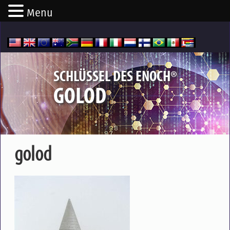
Menu
®
SCHLÜSSEL DES ENOCH
GOLOD
golod