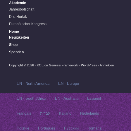
Akademie
Jahresbotschaft
Drs. Hurtak
Europäischer Kongress
Home
Neuigkeiten
Shop
Spenden
Copyright © 2026 ·
KOE
on
Genesis Framework
·
WordPress
·
Anmelden
EN - North America
EN - Europe
EN - South Africa
EN - Australia
Español
Français
עברית
Italiano
Nederlands
Polskie
Português
Русский‬
Română