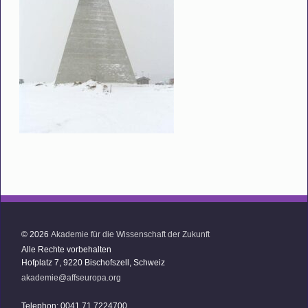
© 2026
Akademie für die Wissenschaft der Zukunft
Alle Rechte vorbehalten
Hofplatz 7, 9220 Bischofszell, Schweiz
akademie@affseuropa.org
Telephon: 0041 71 7224700