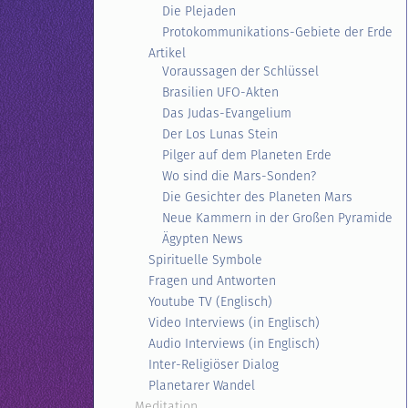
Die Plejaden
Protokommunikations-Gebiete der Erde
Artikel
Voraussagen der Schlüssel
Brasilien UFO-Akten
Das Judas-Evangelium
Der Los Lunas Stein
Pilger auf dem Planeten Erde
Wo sind die Mars-Sonden?
Die Gesichter des Planeten Mars
Neue Kammern in der Großen Pyramide
Ägypten News
Spirituelle Symbole
Fragen und Antworten
Youtube TV (Englisch)
Video Interviews (in Englisch)
Audio Interviews (in Englisch)
Inter-Religiöser Dialog
Planetarer Wandel
Meditation