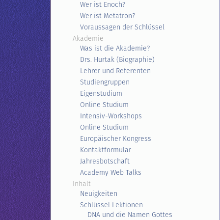
Wer ist Enoch?
Wer ist Metatron?
Voraussagen der Schlüssel
Akademie
Was ist die Akademie?
Drs. Hurtak (Biographie)
Lehrer und Referenten
Studiengruppen
Eigenstudium
Online Studium
Intensiv-Workshops
Online Studium
Europäischer Kongress
Kontaktformular
Jahresbotschaft
Academy Web Talks
Inhalt
Neuigkeiten
Schlüssel Lektionen
DNA und die Namen Gottes