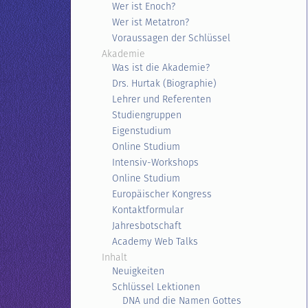
Wer ist Enoch?
Wer ist Metatron?
Voraussagen der Schlüssel
Akademie
Was ist die Akademie?
Drs. Hurtak (Biographie)
Lehrer und Referenten
Studiengruppen
Eigenstudium
Online Studium
Intensiv-Workshops
Online Studium
Europäischer Kongress
Kontaktformular
Jahresbotschaft
Academy Web Talks
Inhalt
Neuigkeiten
Schlüssel Lektionen
DNA und die Namen Gottes