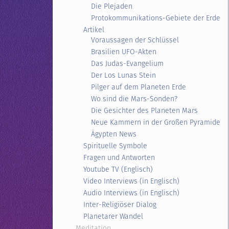
Die Plejaden
Protokommunikations-Gebiete der Erde
Artikel
Voraussagen der Schlüssel
Brasilien UFO-Akten
Das Judas-Evangelium
Der Los Lunas Stein
Pilger auf dem Planeten Erde
Wo sind die Mars-Sonden?
Die Gesichter des Planeten Mars
Neue Kammern in der Großen Pyramide
Ägypten News
Spirituelle Symbole
Fragen und Antworten
Youtube TV (Englisch)
Video Interviews (in Englisch)
Audio Interviews (in Englisch)
Inter-Religiöser Dialog
Planetarer Wandel
Meditation