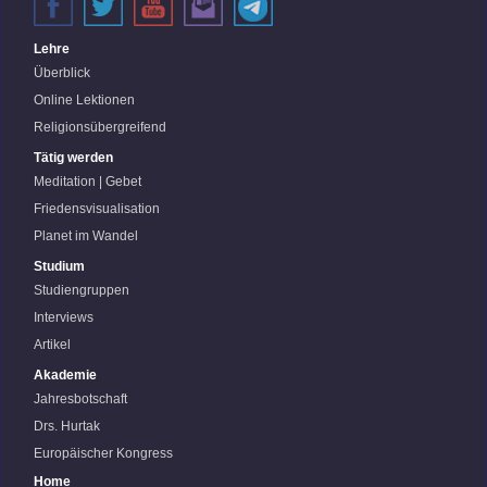
Lehre
Überblick
Online Lektionen
Religionsübergreifend
Tätig werden
Meditation | Gebet
Friedensvisualisation
Planet im Wandel
Studium
Studiengruppen
Interviews
Artikel
Akademie
Jahresbotschaft
Drs. Hurtak
Europäischer Kongress
Home