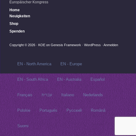
Europäischer Kongress
Home
Neuigkeiten
Shop
Spenden
Copyright © 2026 ·
KOE
on
Genesis Framework
·
WordPress
·
Anmelden
EN - North America
EN - Europe
EN - South Africa
EN - Australia
Español
Français
עברית
Italiano
Nederlands
Polskie
Português
Русский‬
Română
Suomi