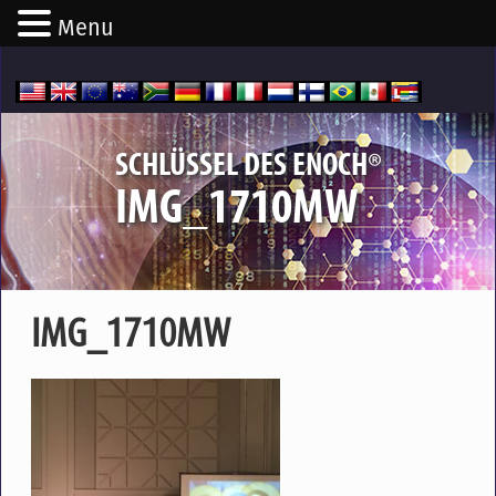
Menu
®
SCHLÜSSEL DES ENOCH
IMG_1710MW
IMG_1710MW