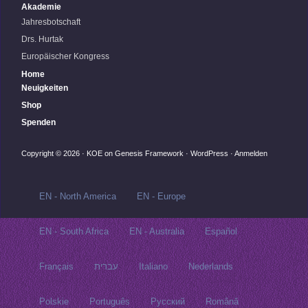
Akademie
Jahresbotschaft
Drs. Hurtak
Europäischer Kongress
Home
Neuigkeiten
Shop
Spenden
Copyright © 2026 ·
KOE
on
Genesis Framework
·
WordPress
·
Anmelden
EN - North America
EN - Europe
EN - South Africa
EN - Australia
Español
Français
עברית
Italiano
Nederlands
Polskie
Português
Русский‬
Română