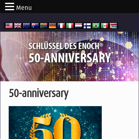
Menu
®
SCHLÜSSEL DES ENOCH
50-ANNIVERSARY
50-anniversary