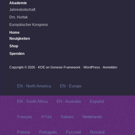
Akademie
Jahresbotschaft
Drs. Hurtak
Europäischer Kongress
Home
Neuigkeiten
Shop
Spenden
Copyright © 2026 ·
KOE
on
Genesis Framework
·
WordPress
·
Anmelden
EN - North America
EN - Europe
EN - South Africa
EN - Australia
Español
Français
עברית
Italiano
Nederlands
Polskie
Português
Русский‬
Română