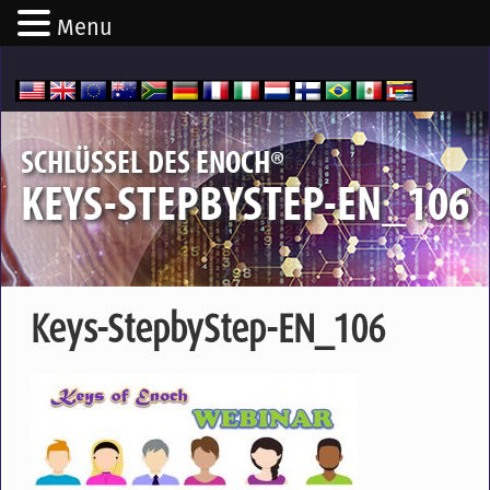
Menu
®
SCHLÜSSEL DES ENOCH
KEYS-STEPBYSTEP-EN_106
Keys-StepbyStep-EN_106