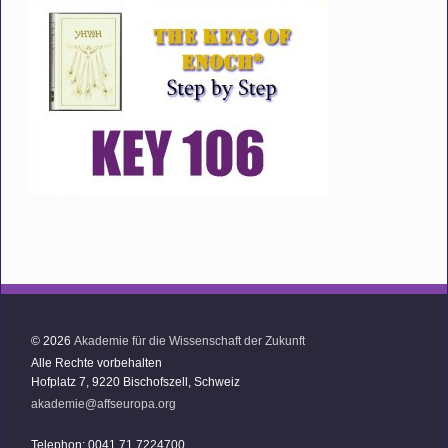
© 2026
Akademie für die Wissenschaft der Zukunft
Alle Rechte vorbehalten
Hofplatz 7, 9220 Bischofszell, Schweiz
akademie@affseuropa.org
Telephon: 0041 71 7224700