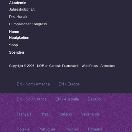
Akademie
Jahresbotschaft
Drs. Hurtak
Europäischer Kongress
Home
Neuigkeiten
Shop
Spenden
Copyright © 2026 ·
KOE
on
Genesis Framework
·
WordPress
·
Anmelden
EN - North America
EN - Europe
EN - South Africa
EN - Australia
Español
Français
עברית
Italiano
Nederlands
Polskie
Português
Русский‬
Română