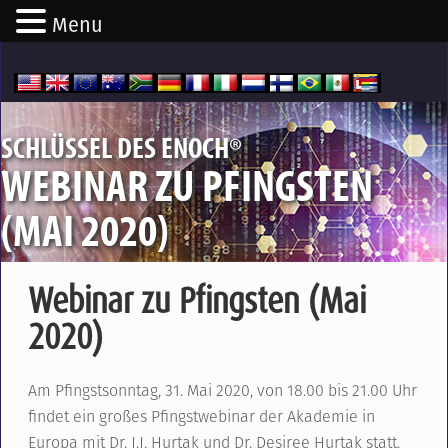
Menu
®
SCHLÜSSEL DES ENOCH
WEBINAR ZU PFINGSTEN
(MAI 2020)
Webinar zu Pfingsten (Mai
2020)
Am Pfingstsonntag, 31. Mai 2020, von 18.00 bis 21.00 Uhr
findet ein großes Pfingstwebinar der Akademie in
Europa mit Dr. J.J. Hurtak und Dr. Desiree Hurtak statt.