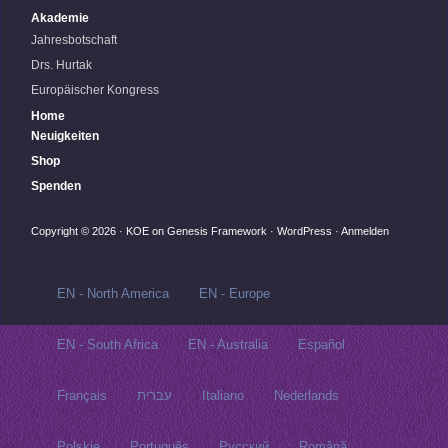
Akademie
Jahresbotschaft
Drs. Hurtak
Europäischer Kongress
Home
Neuigkeiten
Shop
Spenden
Copyright © 2026 ·
KOE
on
Genesis Framework
·
WordPress
·
Anmelden
EN - North America
EN - Europe
EN - South Africa
EN - Australia
Español
Français
עברית
Italiano
Nederlands
Polskie
Português
Русский‬
Română